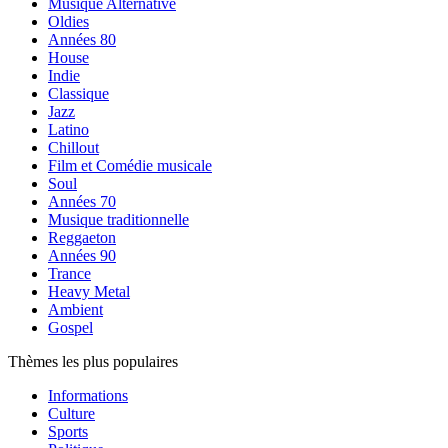
Musique Alternative
Oldies
Années 80
House
Indie
Classique
Jazz
Latino
Chillout
Film et Comédie musicale
Soul
Années 70
Musique traditionnelle
Reggaeton
Années 90
Trance
Heavy Metal
Ambient
Gospel
Thèmes les plus populaires
Informations
Culture
Sports