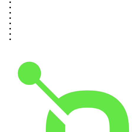
3
.
L'After Foot
4
.
Hondelatte Raconte
5
.
Entrez dans l'Histoire
6
.
Les grands dossiers de l'Histoire par Franck Ferrand
7
.
L'Heure Du Crime
8
.
Crime story
9
.
HugoDécrypte - Actus et interviews
10
.
Small Talk - Konbini