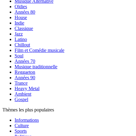
Musique Alternative
Oldies
Années 80
House
Indie
Classique
Jazz
Latino
Chillout
Film et Comédie musicale
Soul
Années 70
Musique traditionnelle
Reggaeton
Années 90
Trance
Heavy Metal
Ambient
Gospel
Thèmes les plus populaires
Informations
Culture
Sports