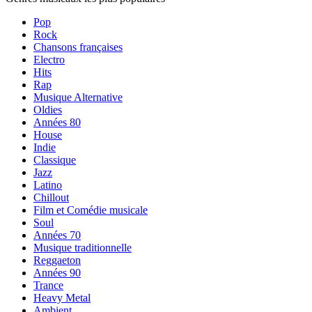
Pop
Rock
Chansons françaises
Electro
Hits
Rap
Musique Alternative
Oldies
Années 80
House
Indie
Classique
Jazz
Latino
Chillout
Film et Comédie musicale
Soul
Années 70
Musique traditionnelle
Reggaeton
Années 90
Trance
Heavy Metal
Ambient