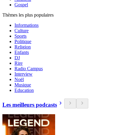
Gospel
Thèmes les plus populaires
Informations
Culture
Sports
Politique
Religion
Enfants
DJ
Rire
Radio Campus
Interview
Noël
Musique
Education
Les meilleurs podcasts