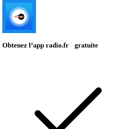
Obtenez l’app radio.fr gratuite