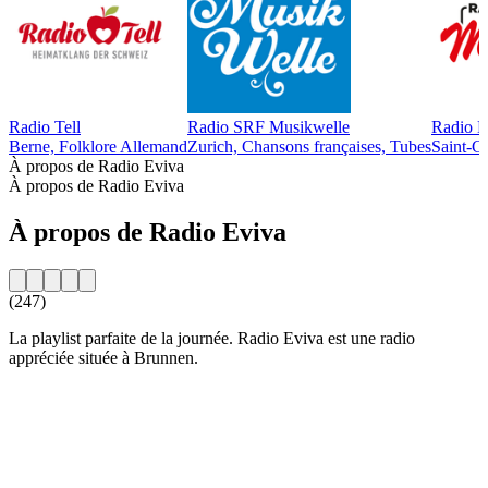
Radio Tell
Radio SRF Musikwelle
Radio 
Berne, Folklore Allemand
Zurich, Chansons françaises, Tubes
Saint-Ga
À propos de Radio Eviva
À propos de Radio Eviva
À propos de Radio Eviva
(247)
La playlist parfaite de la journée. Radio Eviva est une radio
appréciée située à Brunnen.
Site web de la radio