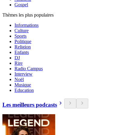
Gospel
Thèmes les plus populaires
Informations
Culture
Sports
Politique
Religion
Enfants
DJ
Rire
Radio Campus
Interview
Noël
Musique
Education
Les meilleurs podcasts