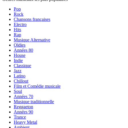
Pop
Rock
Chansons françaises
Electro
Hits
Rap
Musique Alternative
Oldies
Années 80
House
Indie
Classique
Jazz
Latino
Chillout
Film et Comédie musicale
Soul
Années 70
Musique traditionnelle
Reggaeton
Années 90
Trance
Heavy Metal
Ambient