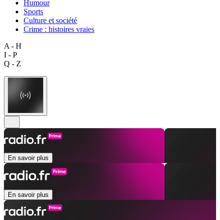
Humour
Sports
Culture et société
Crime : histoires vraies
A - H
I - P
Q - Z
En savoir plus
En savoir plus