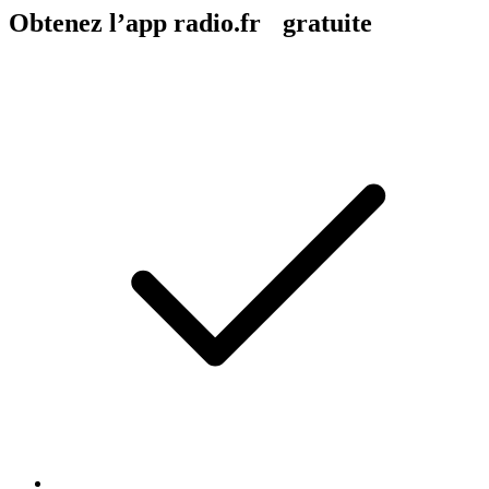
Obtenez l’app radio.fr gratuite