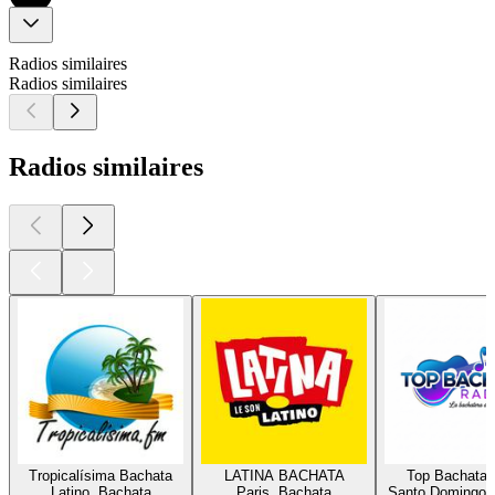
Radios similaires
Radios similaires
Radios similaires
Tropicalísima Bachata
LATINA BACHATA
Top Bachata 
Latino, Bachata
Paris, Bachata
Santo Domingo,