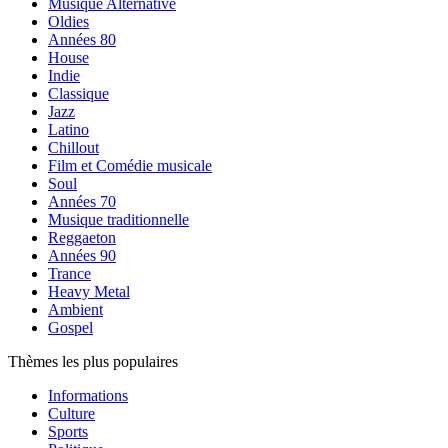
Musique Alternative
Oldies
Années 80
House
Indie
Classique
Jazz
Latino
Chillout
Film et Comédie musicale
Soul
Années 70
Musique traditionnelle
Reggaeton
Années 90
Trance
Heavy Metal
Ambient
Gospel
Thèmes les plus populaires
Informations
Culture
Sports