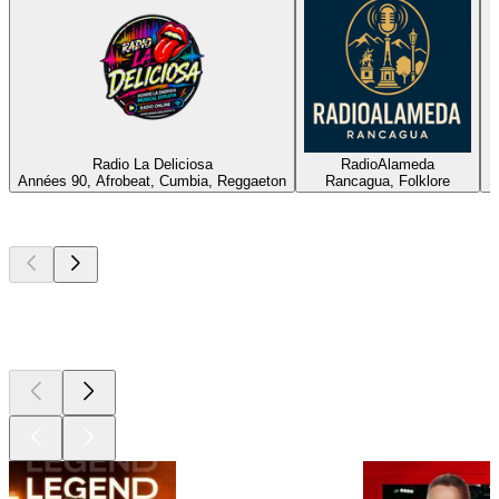
Radio La Deliciosa
RadioAlameda
Années 90, Afrobeat, Cumbia, Reggaeton
Rancagua, Folklore
S
Les meilleurs
podcasts
Les meilleurs
podcasts
Les meilleurs
podcasts