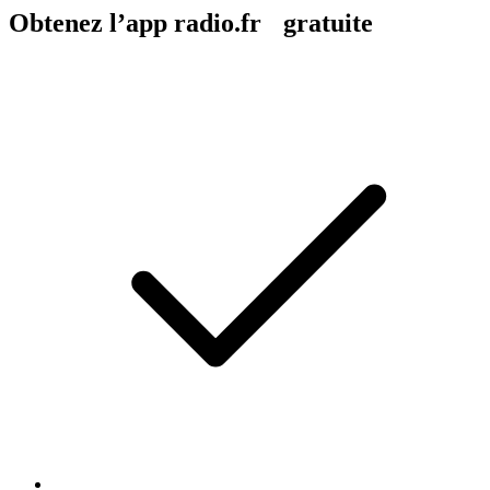
Obtenez l’app radio.fr gratuite