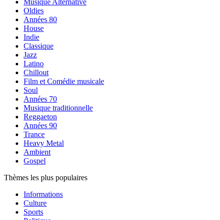
Musique Alternative
Oldies
Années 80
House
Indie
Classique
Jazz
Latino
Chillout
Film et Comédie musicale
Soul
Années 70
Musique traditionnelle
Reggaeton
Années 90
Trance
Heavy Metal
Ambient
Gospel
Thèmes les plus populaires
Informations
Culture
Sports