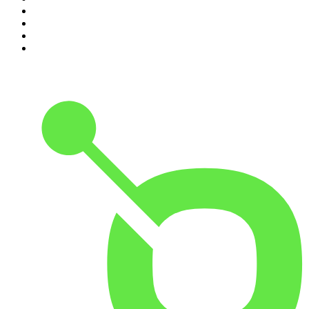
7
.
L'Heure Du Crime
8
.
Transfert
9
.
HugoDécrypte - Actus et interviews
10
.
Small Talk - Konbini