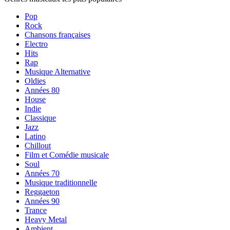
Pop
Rock
Chansons françaises
Electro
Hits
Rap
Musique Alternative
Oldies
Années 80
House
Indie
Classique
Jazz
Latino
Chillout
Film et Comédie musicale
Soul
Années 70
Musique traditionnelle
Reggaeton
Années 90
Trance
Heavy Metal
Ambient