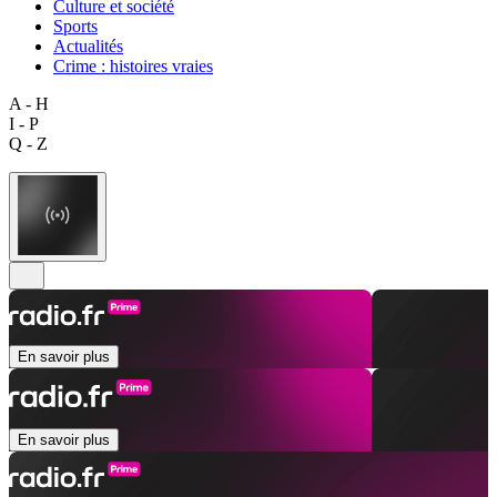
Culture et société
Sports
Actualités
Crime : histoires vraies
A - H
I - P
Q - Z
En savoir plus
En savoir plus