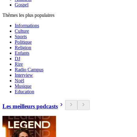
Gospel
Thèmes les plus populaires
Informations
Culture
Sports
Politique
Religion
Enfants
DJ
Rire
Radio Campus
Interview
Noël
Musique
Education
Les meilleurs podcasts