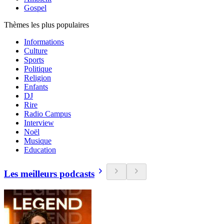
Gospel
Thèmes les plus populaires
Informations
Culture
Sports
Politique
Religion
Enfants
DJ
Rire
Radio Campus
Interview
Noël
Musique
Education
Les meilleurs podcasts