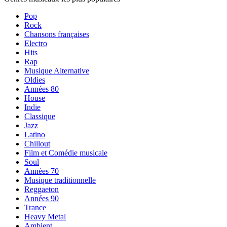
Pop
Rock
Chansons françaises
Electro
Hits
Rap
Musique Alternative
Oldies
Années 80
House
Indie
Classique
Jazz
Latino
Chillout
Film et Comédie musicale
Soul
Années 70
Musique traditionnelle
Reggaeton
Années 90
Trance
Heavy Metal
Ambient