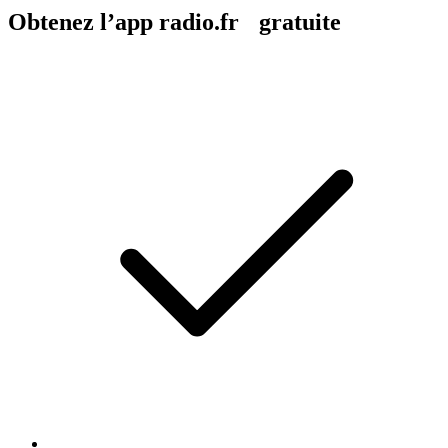
Obtenez l’app radio.fr gratuite