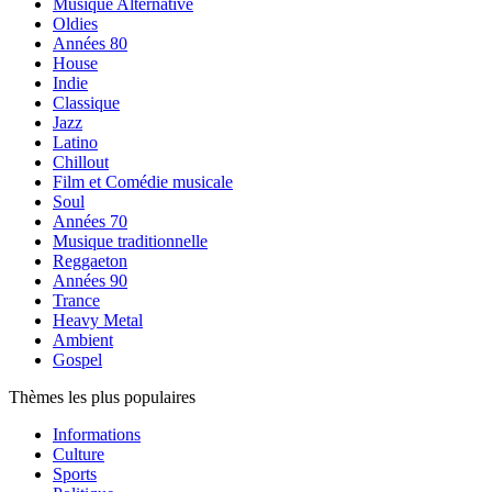
Musique Alternative
Oldies
Années 80
House
Indie
Classique
Jazz
Latino
Chillout
Film et Comédie musicale
Soul
Années 70
Musique traditionnelle
Reggaeton
Années 90
Trance
Heavy Metal
Ambient
Gospel
Thèmes les plus populaires
Informations
Culture
Sports