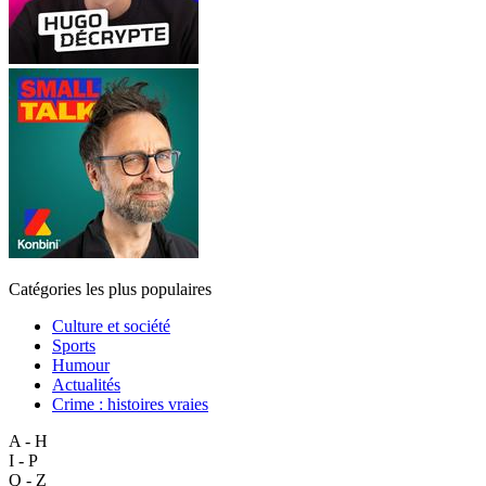
Catégories les plus populaires
Culture et société
Sports
Humour
Actualités
Crime : histoires vraies
A - H
I - P
Q - Z