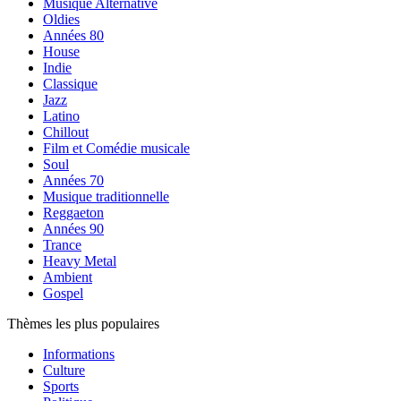
Musique Alternative
Oldies
Années 80
House
Indie
Classique
Jazz
Latino
Chillout
Film et Comédie musicale
Soul
Années 70
Musique traditionnelle
Reggaeton
Années 90
Trance
Heavy Metal
Ambient
Gospel
Thèmes les plus populaires
Informations
Culture
Sports