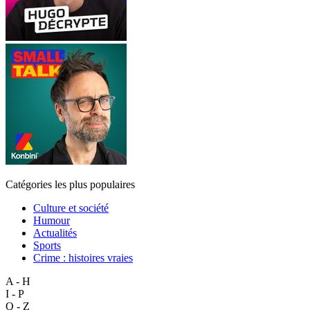
Catégories les plus populaires
Culture et société
Humour
Actualités
Sports
Crime : histoires vraies
A - H
I - P
Q - Z