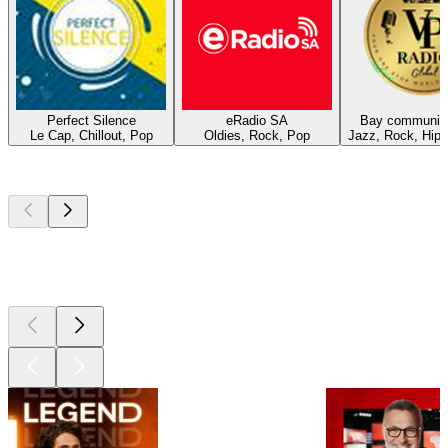
Perfect Silence
eRadio SA
Bay community
Le Cap, Chillout, Pop
Oldies, Rock, Pop
Jazz, Rock, Hip
Les meilleurs
podcasts
Les meilleurs
podcasts
Les meilleurs
podcasts