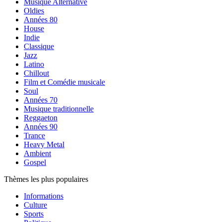
Musique Alternative
Oldies
Années 80
House
Indie
Classique
Jazz
Latino
Chillout
Film et Comédie musicale
Soul
Années 70
Musique traditionnelle
Reggaeton
Années 90
Trance
Heavy Metal
Ambient
Gospel
Thèmes les plus populaires
Informations
Culture
Sports