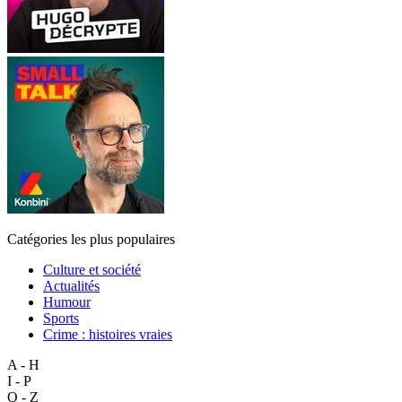
Catégories les plus populaires
Culture et société
Actualités
Humour
Sports
Crime : histoires vraies
A - H
I - P
Q - Z