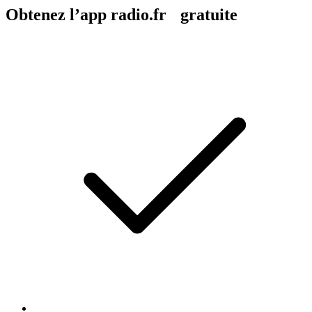
Obtenez l’app radio.fr gratuite