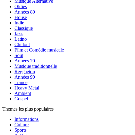
Musique Alternative
Oldies
Années 80
House
Indie
Classique
Jazz
Latino
Chillout
Film et Comédie musicale
Soul
Années 70
Musique traditionnelle
Reggaeton
Années 90
Trance
Heavy Metal
Ambient
Gospel
Thèmes les plus populaires
Informations
Culture
Sports