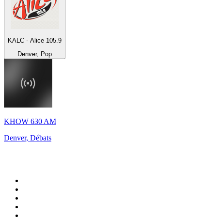
KALC - Alice 105.9
Denver, Pop
KHOW 630 AM
Denver, Débats
Top 100 sur
radio.fr
1
.
RTL
2
.
RMC Info Talk Sport
3
.
France Info
4
.
Europe 1
5
.
France Inter