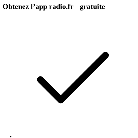
Obtenez l’app radio.fr gratuite