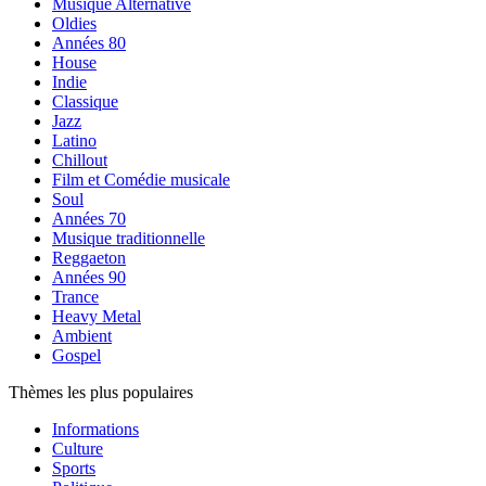
Musique Alternative
Oldies
Années 80
House
Indie
Classique
Jazz
Latino
Chillout
Film et Comédie musicale
Soul
Années 70
Musique traditionnelle
Reggaeton
Années 90
Trance
Heavy Metal
Ambient
Gospel
Thèmes les plus populaires
Informations
Culture
Sports