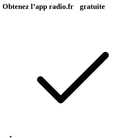
Obtenez l’app radio.fr gratuite