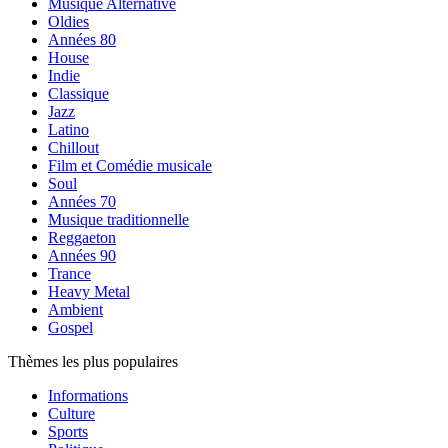
Musique Alternative
Oldies
Années 80
House
Indie
Classique
Jazz
Latino
Chillout
Film et Comédie musicale
Soul
Années 70
Musique traditionnelle
Reggaeton
Années 90
Trance
Heavy Metal
Ambient
Gospel
Thèmes les plus populaires
Informations
Culture
Sports