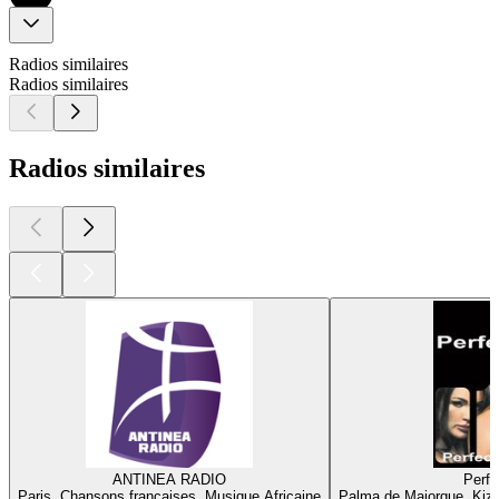
Radios similaires
Radios similaires
Radios similaires
ANTINEA RADIO
Perfe
Paris, Chansons françaises, Musique Africaine
Palma de Majorque, Kiz