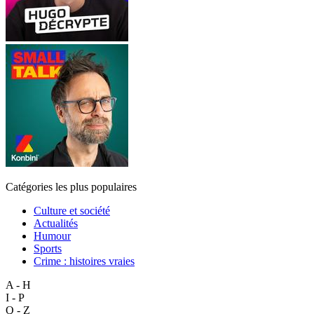
Catégories les plus populaires
Culture et société
Actualités
Humour
Sports
Crime : histoires vraies
A - H
I - P
Q - Z