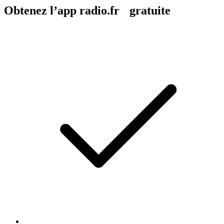
Obtenez l’app radio.fr gratuite