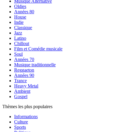
Musique Alternative
Oldies
Années 80
House
Indie
Classique
Jazz
Latino
Chillout
Film et Comédie musicale
Soul
Années 70
Musique traditionnelle
Reggaeton
Années 90
Trance
Heavy Metal
Ambient
Gospel
Thèmes les plus populaires
Informations
Culture
Sports