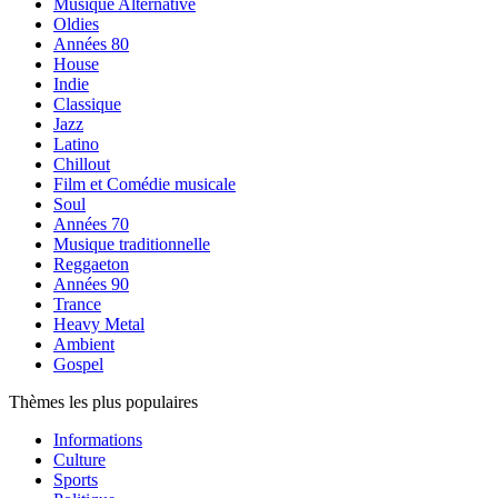
Musique Alternative
Oldies
Années 80
House
Indie
Classique
Jazz
Latino
Chillout
Film et Comédie musicale
Soul
Années 70
Musique traditionnelle
Reggaeton
Années 90
Trance
Heavy Metal
Ambient
Gospel
Thèmes les plus populaires
Informations
Culture
Sports