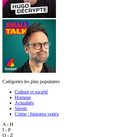
Catégories les plus populaires
Culture et société
Humour
Actualités
Sports
Crime : histoires vraies
A - H
I - P
Q - Z