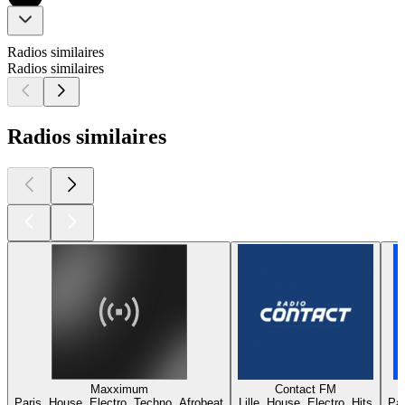
Radios similaires
Radios similaires
Radios similaires
Maxximum
Contact FM
Paris, House, Electro, Techno, Afrobeat
Lille, House, Electro, Hits
Par