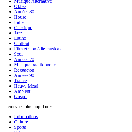
Musique Alternative
Oldies
Années 80
House
Indie
Classique
Jazz
Latino
Chillout
Film et Comédie musicale
Soul
Années 70
Musique traditionnelle
Reggaeton
Années 90
Trance
Heavy Metal
Ambient
Gospel
Thèmes les plus populaires
Informations
Culture
Sports