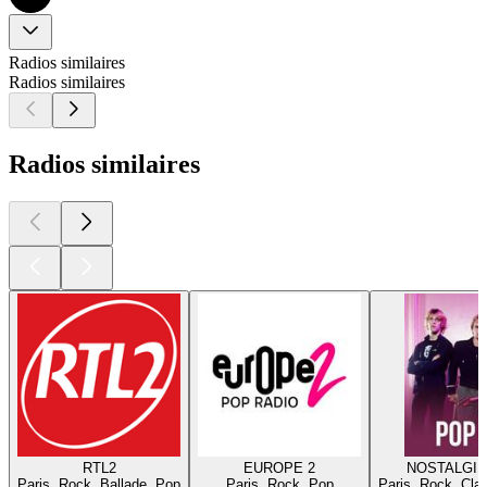
Radios similaires
Radios similaires
Radios similaires
RTL2
EUROPE 2
NOSTALGIE
Paris, Rock, Ballade, Pop
Paris, Rock, Pop
Paris, Rock, Cla