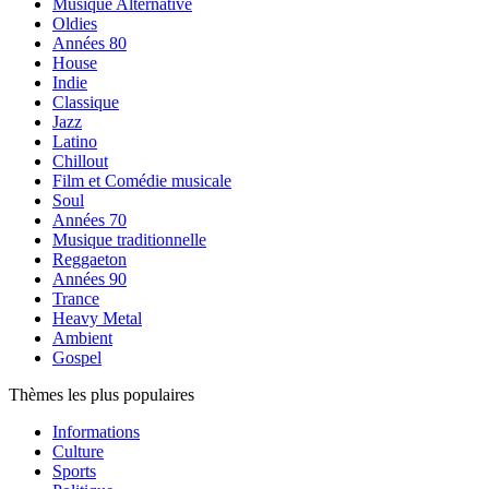
Musique Alternative
Oldies
Années 80
House
Indie
Classique
Jazz
Latino
Chillout
Film et Comédie musicale
Soul
Années 70
Musique traditionnelle
Reggaeton
Années 90
Trance
Heavy Metal
Ambient
Gospel
Thèmes les plus populaires
Informations
Culture
Sports