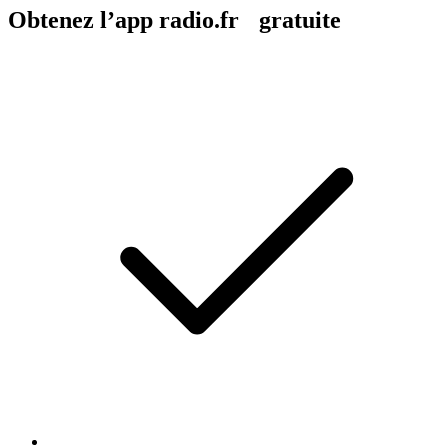
Obtenez l’app radio.fr gratuite