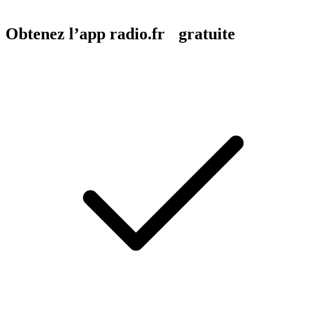
Obtenez l’app radio.fr gratuite