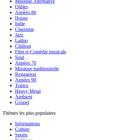
Musique Alternative
Oldies
Années 80
House
Indie
Classique
Jazz
Latino
Chillout
Film et Comédie musicale
Soul
Années 70
Musique traditionnelle
Reggaeton
Années 90
Trance
Heavy Metal
Ambient
Gospel
Thèmes les plus populaires
Informations
Culture
Sports