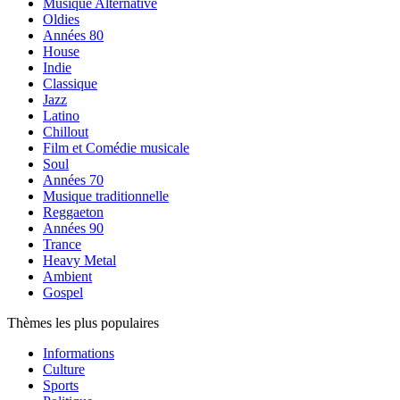
Musique Alternative
Oldies
Années 80
House
Indie
Classique
Jazz
Latino
Chillout
Film et Comédie musicale
Soul
Années 70
Musique traditionnelle
Reggaeton
Années 90
Trance
Heavy Metal
Ambient
Gospel
Thèmes les plus populaires
Informations
Culture
Sports