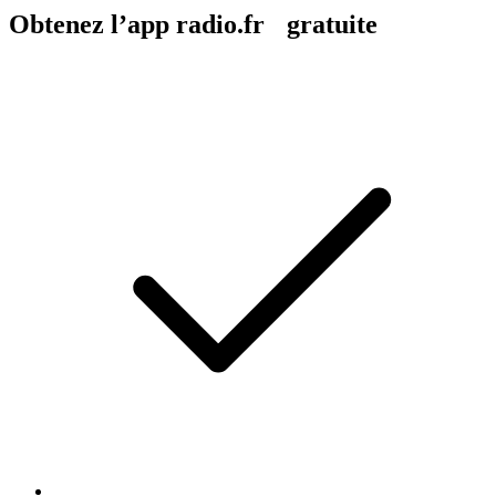
Obtenez l’app radio.fr gratuite