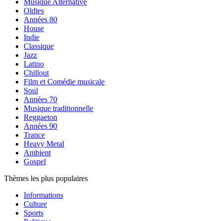
Musique Alternative
Oldies
Années 80
House
Indie
Classique
Jazz
Latino
Chillout
Film et Comédie musicale
Soul
Années 70
Musique traditionnelle
Reggaeton
Années 90
Trance
Heavy Metal
Ambient
Gospel
Thèmes les plus populaires
Informations
Culture
Sports