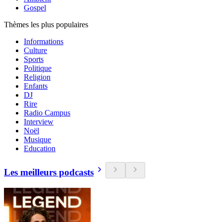
Gospel
Thèmes les plus populaires
Informations
Culture
Sports
Politique
Religion
Enfants
DJ
Rire
Radio Campus
Interview
Noël
Musique
Education
Les meilleurs podcasts