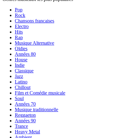
Pop
Rock
Chansons françaises
Electro
Hits
Rap
Musique Alternative
Oldies
Années 80
House
Indie
Classique
Jazz
Latino
Chillout
Film et Comédie musicale
Soul
Années 70
Musique traditionnelle
Reggaeton
Années 90
Trance
Heavy Metal
Ambient