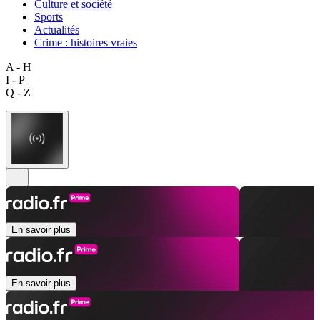
Culture et société
Sports
Actualités
Crime : histoires vraies
A - H
I - P
Q - Z
En savoir plus
En savoir plus