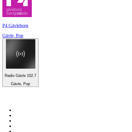
P4 Gävleborg
Gävle, Pop
Radio Gävle 102.7
Gävle, Pop
Top 100 sur
radio.fr
1
.
RTL
2
.
RMC Info Talk Sport
3
.
France Info
4
.
Europe 1
5
.
France Inter