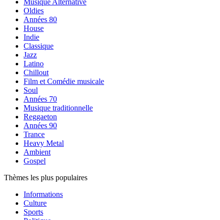
Musique Alternative
Oldies
Années 80
House
Indie
Classique
Jazz
Latino
Chillout
Film et Comédie musicale
Soul
Années 70
Musique traditionnelle
Reggaeton
Années 90
Trance
Heavy Metal
Ambient
Gospel
Thèmes les plus populaires
Informations
Culture
Sports