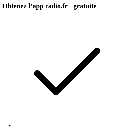
Obtenez l’app radio.fr gratuite