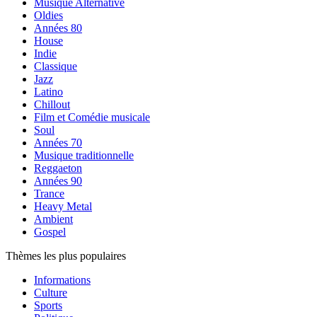
Musique Alternative
Oldies
Années 80
House
Indie
Classique
Jazz
Latino
Chillout
Film et Comédie musicale
Soul
Années 70
Musique traditionnelle
Reggaeton
Années 90
Trance
Heavy Metal
Ambient
Gospel
Thèmes les plus populaires
Informations
Culture
Sports