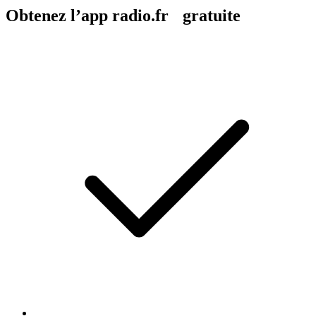
Obtenez l’app radio.fr gratuite