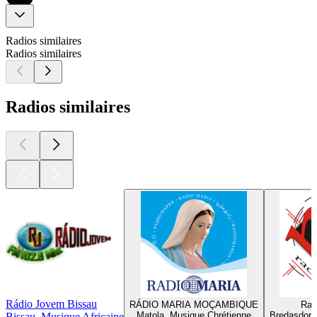
Radios similaires
Radios similaires
Radios similaires
Rádio Jovem Bissau
RÁDIO MARIA MOÇAMBIQUE
Rad
Matola, Musique Chrétienne
Bredasdorp
Bissau, Musique Africaine