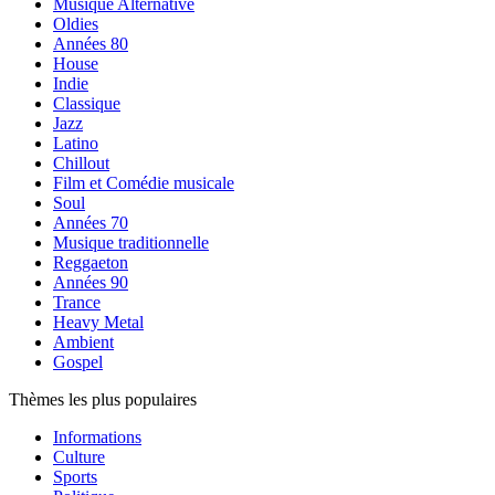
Musique Alternative
Oldies
Années 80
House
Indie
Classique
Jazz
Latino
Chillout
Film et Comédie musicale
Soul
Années 70
Musique traditionnelle
Reggaeton
Années 90
Trance
Heavy Metal
Ambient
Gospel
Thèmes les plus populaires
Informations
Culture
Sports