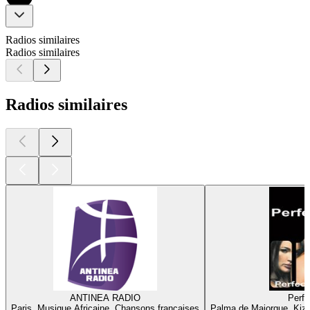
Radios similaires
Radios similaires
Radios similaires
ANTINEA RADIO
Perfe
Paris, Musique Africaine, Chansons françaises
Palma de Majorque, Kiz