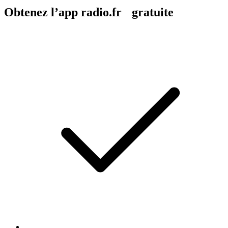
Obtenez l’app radio.fr gratuite