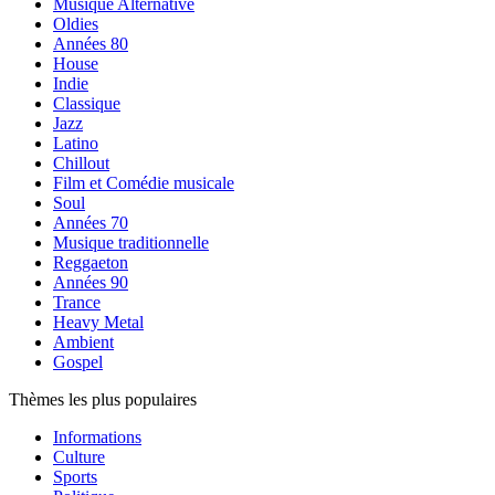
Musique Alternative
Oldies
Années 80
House
Indie
Classique
Jazz
Latino
Chillout
Film et Comédie musicale
Soul
Années 70
Musique traditionnelle
Reggaeton
Années 90
Trance
Heavy Metal
Ambient
Gospel
Thèmes les plus populaires
Informations
Culture
Sports