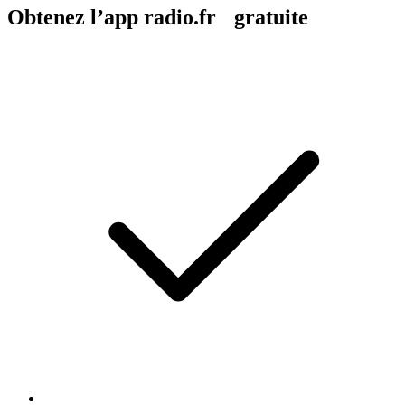
Obtenez l’app radio.fr gratuite