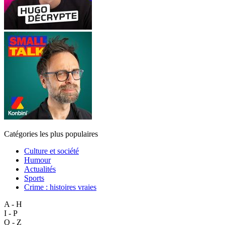
Catégories les plus populaires
Culture et société
Humour
Actualités
Sports
Crime : histoires vraies
A - H
I - P
Q - Z