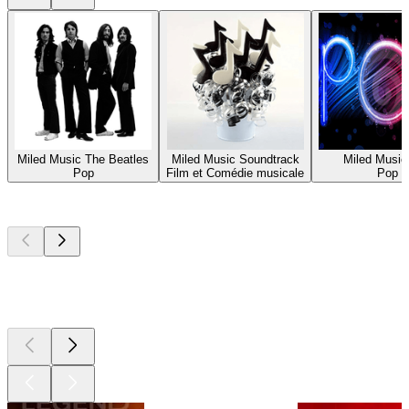
Miled Music The Beatles
Miled Music Soundtrack
Miled Music
Pop
Film et Comédie musicale
Pop
Les meilleurs
podcasts
Les meilleurs
podcasts
Les meilleurs
podcasts