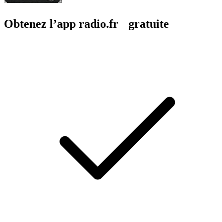
Obtenez l’app radio.fr gratuite