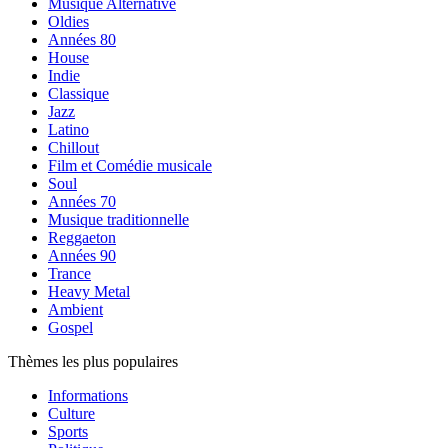
Musique Alternative
Oldies
Années 80
House
Indie
Classique
Jazz
Latino
Chillout
Film et Comédie musicale
Soul
Années 70
Musique traditionnelle
Reggaeton
Années 90
Trance
Heavy Metal
Ambient
Gospel
Thèmes les plus populaires
Informations
Culture
Sports