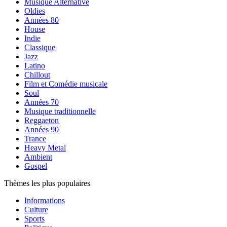
Musique Alternative
Oldies
Années 80
House
Indie
Classique
Jazz
Latino
Chillout
Film et Comédie musicale
Soul
Années 70
Musique traditionnelle
Reggaeton
Années 90
Trance
Heavy Metal
Ambient
Gospel
Thèmes les plus populaires
Informations
Culture
Sports