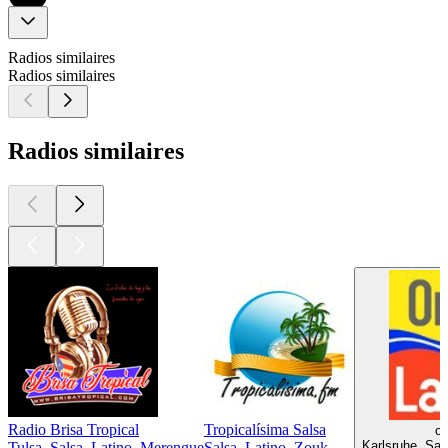
Radios similaires
Radios similaires
Radios similaires
Radio Brisa Tropical
Tropicalísima Salsa
on
Karlsruhe, Sal
Tulsa, Salsa, Latino, Merengue
Salsa, Latino, Zouk