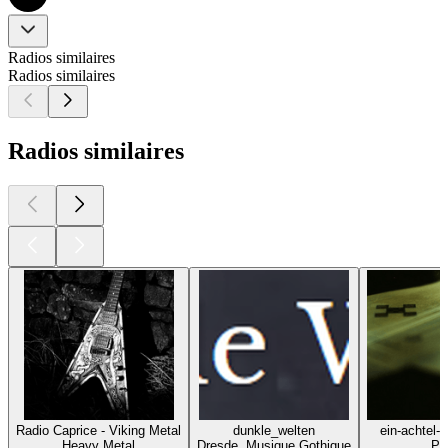
Radios similaires
Radios similaires
Radios similaires
Radio Caprice - Viking Metal
dunkle_welten
ein-achtel-l
Heavy Metal
Dresde, Musique Gothique
Po