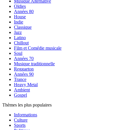
Musique Alternative
Oldies
Années 80
House
Indie
Classique
Jazz
Latino
Chillout
Film et Comédie musicale
Soul
Années 70
Musique traditionnelle
Reggaeton
Années 90
Trance
Heavy Metal
Ambient
Gospel
Thèmes les plus populaires
Informations
Culture
Sports