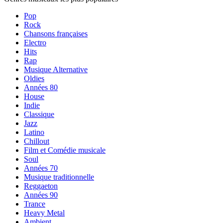
Pop
Rock
Chansons françaises
Electro
Hits
Rap
Musique Alternative
Oldies
Années 80
House
Indie
Classique
Jazz
Latino
Chillout
Film et Comédie musicale
Soul
Années 70
Musique traditionnelle
Reggaeton
Années 90
Trance
Heavy Metal
Ambient