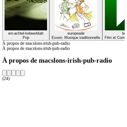
ein-achtel-lorbeerblatt
europeade
bo
Pop
Essen, Musique traditionnelle
Film et Comé
À propos de macslons-irish-pub-radio
À propos de macslons-irish-pub-radio
À propos de macslons-irish-pub-radio
(24)
Site web de la radio