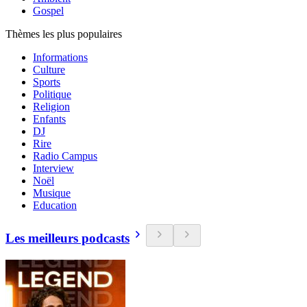
Gospel
Thèmes les plus populaires
Informations
Culture
Sports
Politique
Religion
Enfants
DJ
Rire
Radio Campus
Interview
Noël
Musique
Education
Les meilleurs podcasts