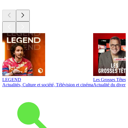
Les meilleurs
podcasts
LEGEND
Les Grosses Têtes
Actualités, Culture et société, Télévision et cinéma
Actualité du diver