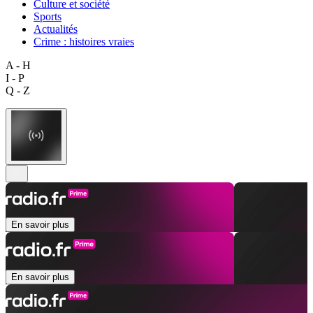
Culture et société
Sports
Actualités
Crime : histoires vraies
A - H
I - P
Q - Z
En savoir plus
En savoir plus