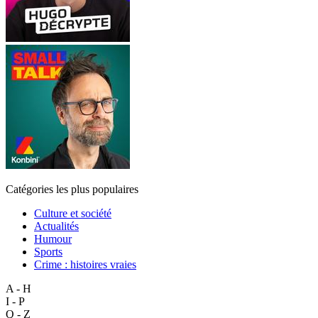
Catégories les plus populaires
Culture et société
Actualités
Humour
Sports
Crime : histoires vraies
A - H
I - P
Q - Z