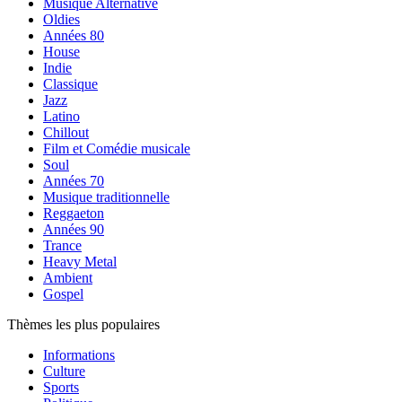
Musique Alternative
Oldies
Années 80
House
Indie
Classique
Jazz
Latino
Chillout
Film et Comédie musicale
Soul
Années 70
Musique traditionnelle
Reggaeton
Années 90
Trance
Heavy Metal
Ambient
Gospel
Thèmes les plus populaires
Informations
Culture
Sports