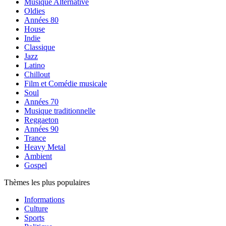
Musique Alternative
Oldies
Années 80
House
Indie
Classique
Jazz
Latino
Chillout
Film et Comédie musicale
Soul
Années 70
Musique traditionnelle
Reggaeton
Années 90
Trance
Heavy Metal
Ambient
Gospel
Thèmes les plus populaires
Informations
Culture
Sports