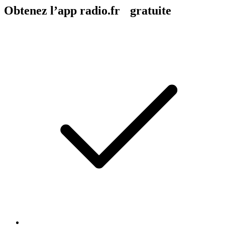
Obtenez l’app radio.fr gratuite