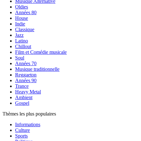
Musique Alternative
Oldies
Années 80
House
Indie
Classique
Jazz
Latino
Chillout
Film et Comédie musicale
Soul
Années 70
Musique traditionnelle
Reggaeton
Années 90
Trance
Heavy Metal
Ambient
Gospel
Thèmes les plus populaires
Informations
Culture
Sports