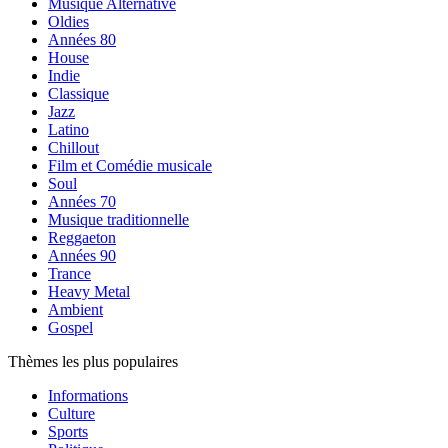
Musique Alternative
Oldies
Années 80
House
Indie
Classique
Jazz
Latino
Chillout
Film et Comédie musicale
Soul
Années 70
Musique traditionnelle
Reggaeton
Années 90
Trance
Heavy Metal
Ambient
Gospel
Thèmes les plus populaires
Informations
Culture
Sports