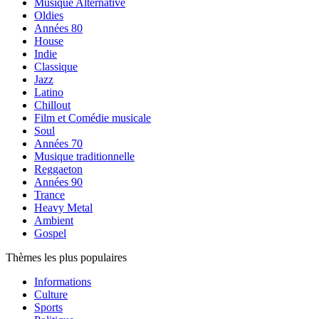
Musique Alternative
Oldies
Années 80
House
Indie
Classique
Jazz
Latino
Chillout
Film et Comédie musicale
Soul
Années 70
Musique traditionnelle
Reggaeton
Années 90
Trance
Heavy Metal
Ambient
Gospel
Thèmes les plus populaires
Informations
Culture
Sports