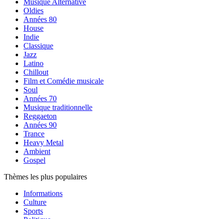
Musique Alternative
Oldies
Années 80
House
Indie
Classique
Jazz
Latino
Chillout
Film et Comédie musicale
Soul
Années 70
Musique traditionnelle
Reggaeton
Années 90
Trance
Heavy Metal
Ambient
Gospel
Thèmes les plus populaires
Informations
Culture
Sports