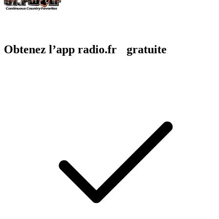
Obtenez l’app radio.fr gratuite