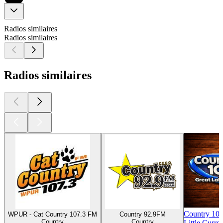
Radios similaires
Radios similaires
Radios similaires
Country 10
WPUR - Cat Country 107.3 FM
Country 92.9FM
Country
Country
Little Curre