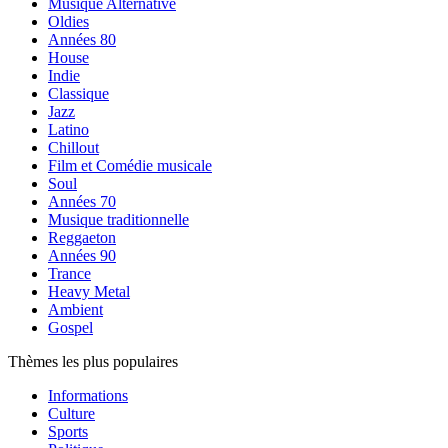
Musique Alternative
Oldies
Années 80
House
Indie
Classique
Jazz
Latino
Chillout
Film et Comédie musicale
Soul
Années 70
Musique traditionnelle
Reggaeton
Années 90
Trance
Heavy Metal
Ambient
Gospel
Thèmes les plus populaires
Informations
Culture
Sports