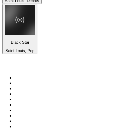
Saint-Louis, Débats
Black Star
Saint-Louis, Pop
Top 100 sur
radio.fr
1
.
RMC Info Talk Sport
2
.
RTL
3
.
France Info
4
.
Europe 1
5
.
France Inter
6
.
Radio FREE DOM
7
.
NOSTALGIE
8
.
Tropiques FM
9
.
CHERIE FM
10
.
NRJ