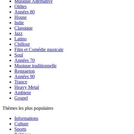
Musique Alternative
Oldies
Années 80
House
Indie
Classique
Jazz
Latino
Chillout
Film et Comédie musicale
Soul
Années 70
Musique traditionnelle
Reggaeton
Années 90
Trance
Heavy Metal
Ambient
Gospel
Thèmes les plus populaires
Informations
Culture
Sports