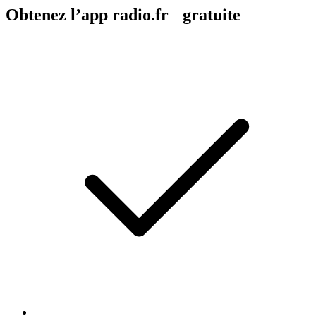
Obtenez l’app radio.fr gratuite