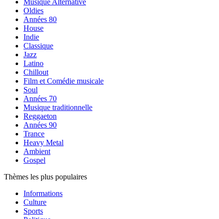
Musique Alternative
Oldies
Années 80
House
Indie
Classique
Jazz
Latino
Chillout
Film et Comédie musicale
Soul
Années 70
Musique traditionnelle
Reggaeton
Années 90
Trance
Heavy Metal
Ambient
Gospel
Thèmes les plus populaires
Informations
Culture
Sports