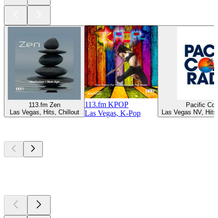
113.fm KPOP
113.fm Zen
Pacific Co
Las Vegas, Hits, Chillout
Las Vegas NV, Hits
Las Vegas, K-Pop
Les meilleurs
podcasts
Les meilleurs
podcasts
Les meilleurs
podcasts