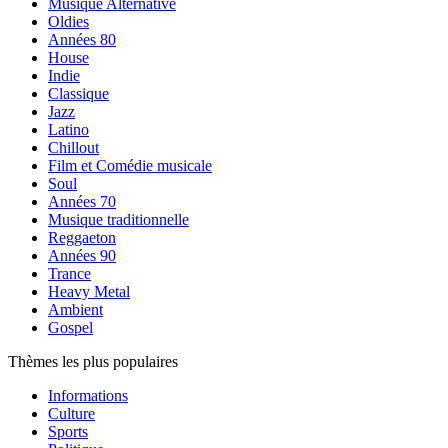
Musique Alternative
Oldies
Années 80
House
Indie
Classique
Jazz
Latino
Chillout
Film et Comédie musicale
Soul
Années 70
Musique traditionnelle
Reggaeton
Années 90
Trance
Heavy Metal
Ambient
Gospel
Thèmes les plus populaires
Informations
Culture
Sports