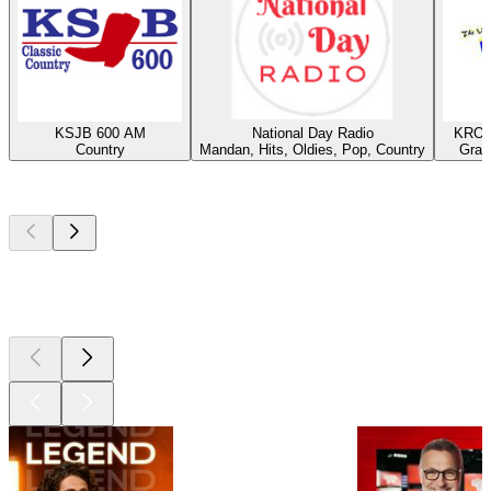
KSJB 600 AM
National Day Radio
KROX
Country
Mandan, Hits, Oldies, Pop, Country
Gran
Les meilleurs
podcasts
Les meilleurs
podcasts
Les meilleurs
podcasts