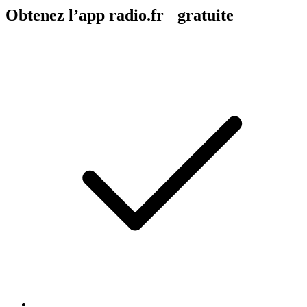
Obtenez l’app radio.fr gratuite