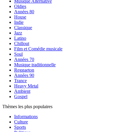
Musique Alternative
Oldies
Années 80
House
Indie
Classique
Jazz
Latino
Chillout
Film et Comédie musicale
Soul
Années 70
Musique traditionnelle
Reggaeton
Années 90
Trance
Heavy Metal
Ambient
Gospel
Thèmes les plus populaires
Informations
Culture
Sports