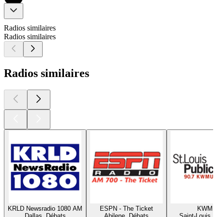
Radios similaires
Radios similaires
Radios similaires
KRLD Newsradio 1080 AM
ESPN - The Ticket
KWMU
Dallas, Débats
Abilene, Débats
Saint-Louis, 