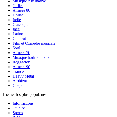
Musique Alternative
Oldies
Années 80
House
Indie
Classique
Jazz
Latino
Chillout
Film et Comédie musicale
Soul
Années 70
Musique traditionnelle
Reggaeton
Années 90
Trance
Heavy Metal
Ambient
Gospel
Thèmes les plus populaires
Informations
Culture
Sports