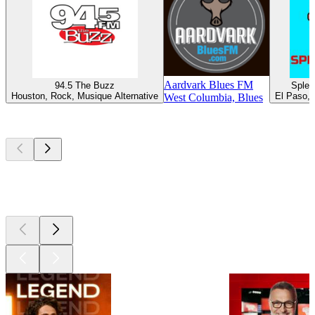
Aardvark Blues FM
94.5 The Buzz
Splen
Houston, Rock, Musique Alternative
El Paso, 
West Columbia, Blues
Les meilleurs
podcasts
Les meilleurs
podcasts
Les meilleurs
podcasts