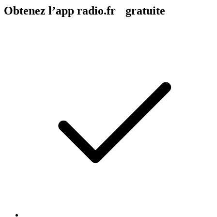
Obtenez l’app radio.fr gratuite