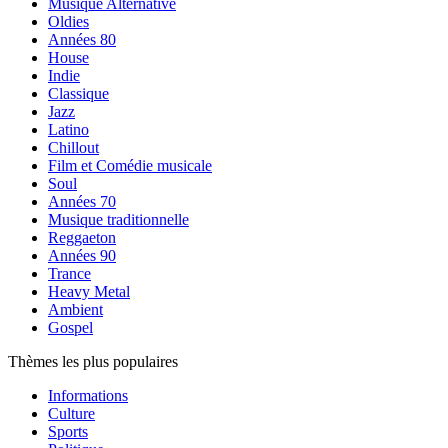
Musique Alternative
Oldies
Années 80
House
Indie
Classique
Jazz
Latino
Chillout
Film et Comédie musicale
Soul
Années 70
Musique traditionnelle
Reggaeton
Années 90
Trance
Heavy Metal
Ambient
Gospel
Thèmes les plus populaires
Informations
Culture
Sports