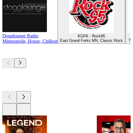
Dogglounge Radio
KGFK - Rock95
East Grand Forks MN, Classic Rock
Th
Minneapolis, House, Chillout
Les meilleurs
podcasts
Les meilleurs
podcasts
Les meilleurs
podcasts