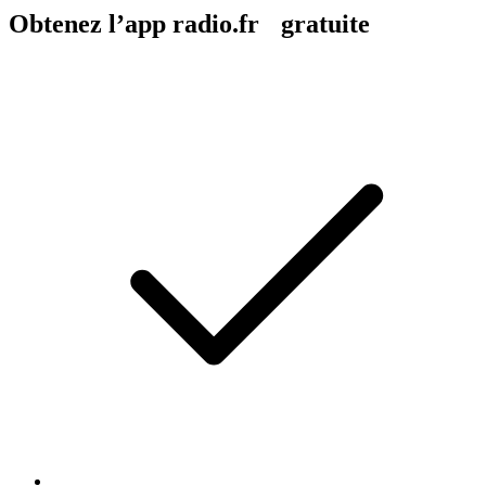
Obtenez l’app radio.fr gratuite