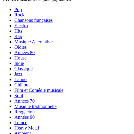
Pop
Rock
Chansons françaises
Electro
Hits
Rap
Musique Alternative
Oldies
Années 80
House
Indie
Classique
Jazz
Latino
Chillout
Film et Comédie musicale
Soul
Années 70
Musique traditionnelle
Reggaeton
Années 90
Trance
Heavy Metal
Ambient