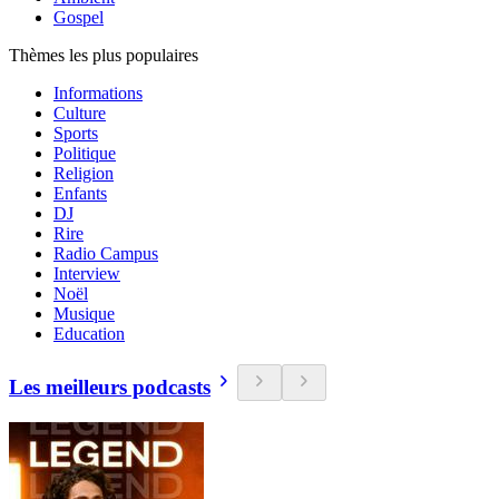
Gospel
Thèmes les plus populaires
Informations
Culture
Sports
Politique
Religion
Enfants
DJ
Rire
Radio Campus
Interview
Noël
Musique
Education
Les meilleurs podcasts