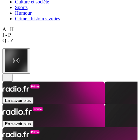
Culture et société
Sports
Humour
Crime : histoires vraies
A - H
I - P
Q - Z
En savoir plus
En savoir plus