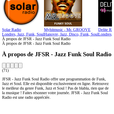
Solar Radio
Myhitmusic - Mr. GROOVE
Delite Ra
Londres, Jazz, Funk, Soul
Hanovre, Jazz, Disco, Funk, Soul
Londres, 
À propos de JFSR - Jazz Funk Soul Radio
À propos de JFSR - Jazz Funk Soul Radio
À propos de JFSR - Jazz Funk Soul Radio
(71)
JFSR - Jazz Funk Soul Radio offre une programmation de Funk,
Jazz et Soul. Elle est disponible exclusivement en ligne. Retrouvez
le meilleur du genre Funk, Jazz et Soul ! Pas de blabla, rien que de
la musique ! Faites résonner votre journée. JFSR - Jazz Funk Soul
Radio est une radio appréciée.
Site web de la radio