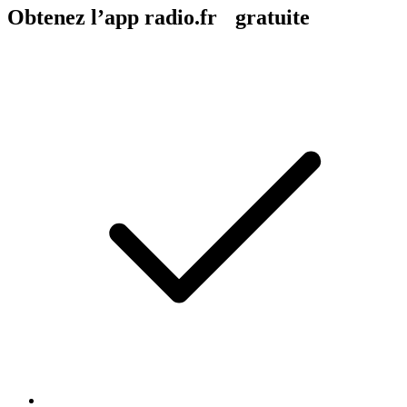
Obtenez l’app radio.fr gratuite