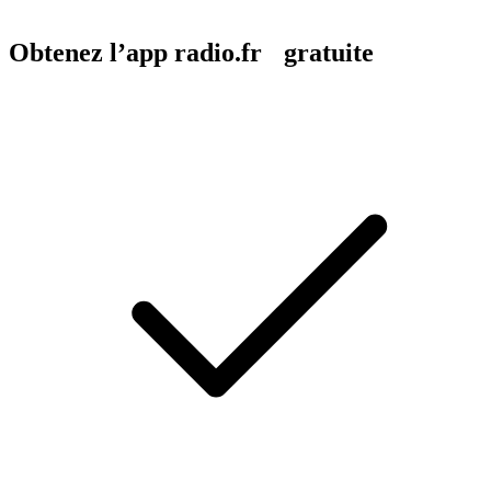
Obtenez l’app radio.fr gratuite