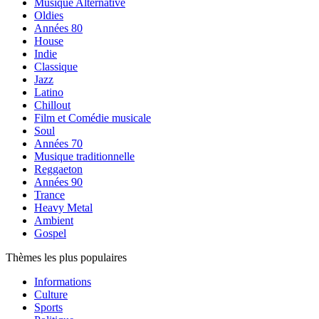
Musique Alternative
Oldies
Années 80
House
Indie
Classique
Jazz
Latino
Chillout
Film et Comédie musicale
Soul
Années 70
Musique traditionnelle
Reggaeton
Années 90
Trance
Heavy Metal
Ambient
Gospel
Thèmes les plus populaires
Informations
Culture
Sports