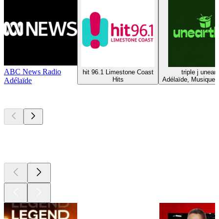
ABC News Radio
hit 96.1 Limestone Coast
triple j unear
Hits
Adélaïde, Musique A
Adélaïde
Les meilleurs
podcasts
Les meilleurs
podcasts
Les meilleurs
podcasts