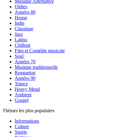
Musique Alternative
Oldies
Années 80
House
Indie
Classique
Jazz
Latino
Chillout
Film et Comédie musicale
Soul
Années 70
Musique traditionnelle
Reggaeton
Années 90
Trance
Heavy Metal
Ambient
Gospel
Thèmes les plus populaires
Informations
Culture
Sports