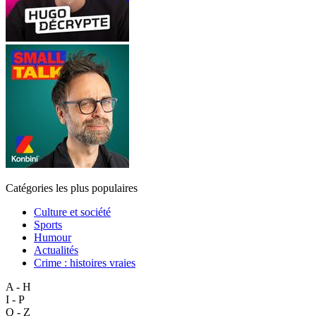
Catégories les plus populaires
Culture et société
Sports
Humour
Actualités
Crime : histoires vraies
A - H
I - P
Q - Z