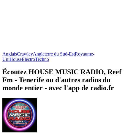
Anglais
Crawley
Angleterre du Sud-Est
Royaume-
Uni
House
Electro
Techno
Écoutez HOUSE MUSIC RADIO, Reef
Fm - Tenerife ou d'autres radios du
monde entier - avec l'app de radio.fr