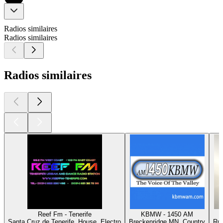
Radios similaires
Radios similaires
Radios similaires
Reef Fm - Tenerife
KBMW - 1450 AM
Santa Cruz de Tenerife, House, Electro
Breckenridge MN, Country
Rot