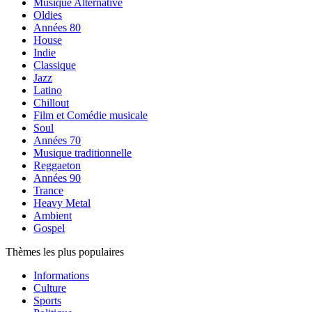
Musique Alternative
Oldies
Années 80
House
Indie
Classique
Jazz
Latino
Chillout
Film et Comédie musicale
Soul
Années 70
Musique traditionnelle
Reggaeton
Années 90
Trance
Heavy Metal
Ambient
Gospel
Thèmes les plus populaires
Informations
Culture
Sports