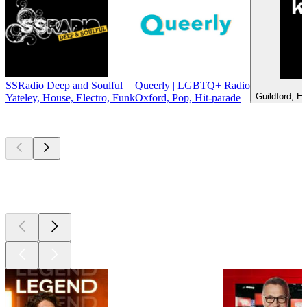
SSRadio Deep and Soulful
Queerly | LGBTQ+ Radio
K
Guildford, El
Yateley, House, Electro, Funk
Oxford, Pop, Hit-parade
Les meilleurs
podcasts
Les meilleurs
podcasts
Les meilleurs
podcasts