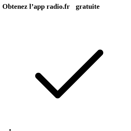
Obtenez l’app radio.fr gratuite