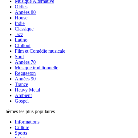
Musique Alternative
Oldies
Années 80
House
Indie
Classique
Jazz
Latino
Chillout
Film et Comédie musicale
Soul
Années 70
Musique traditionnelle
Reggaeton
Années 90
Trance
Heavy Metal
Ambient
Gospel
Thèmes les plus populaires
Informations
Culture
Sports