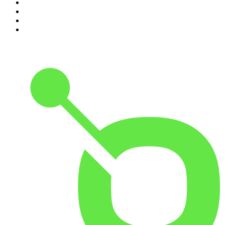
7
.
L'Heure Du Crime
8
.
Transfert
9
.
HugoDécrypte - Actus et interviews
10
.
Small Talk - Konbini