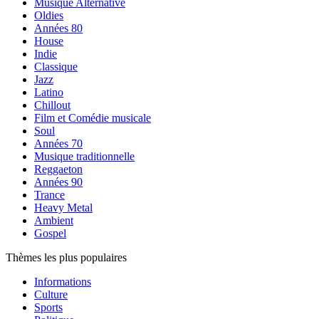
Musique Alternative
Oldies
Années 80
House
Indie
Classique
Jazz
Latino
Chillout
Film et Comédie musicale
Soul
Années 70
Musique traditionnelle
Reggaeton
Années 90
Trance
Heavy Metal
Ambient
Gospel
Thèmes les plus populaires
Informations
Culture
Sports